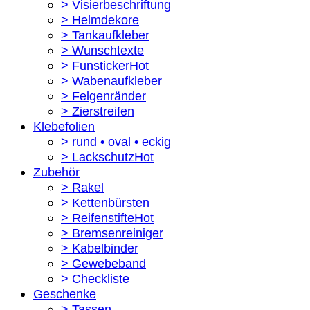
> Visierbeschriftung
> Helmdekore
> Tankaufkleber
> Wunschtexte
> Funsticker
> Wabenaufkleber
> Felgenränder
> Zierstreifen
Klebefolien
> rund • oval • eckig
> Lackschutz
Zubehör
> Rakel
> Kettenbürsten
> Reifenstifte
> Bremsenreiniger
> Kabelbinder
> Gewebeband
> Checkliste
Geschenke
> Tassen