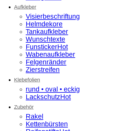
Aufkleber
Visierbeschriftung
Helmdekore
Tankaufkleber
Wunschtexte
Funsticker
Wabenaufkleber
Felgenränder
Zierstreifen
Klebefolien
rund • oval • eckig
Lackschutz
Zubehör
Rakel
Kettenbürsten