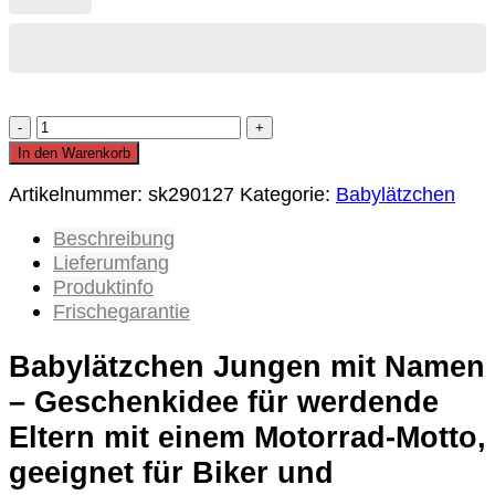
Babylätzchen
Jungen
In den Warenkorb
mit
Artikelnummer:
sk290127
Kategorie:
Babylätzchen
Name
als
Beschreibung
individuelles
Lieferumfang
Geburtsgeschenk
Produktinfo
für
Frischegarantie
rennstreckenverrückte
Eltern
Babylätzchen Jungen mit Namen
und
Teams
– Geschenkidee für werdende
Menge
Eltern mit einem Motorrad-Motto,
geeignet für Biker und