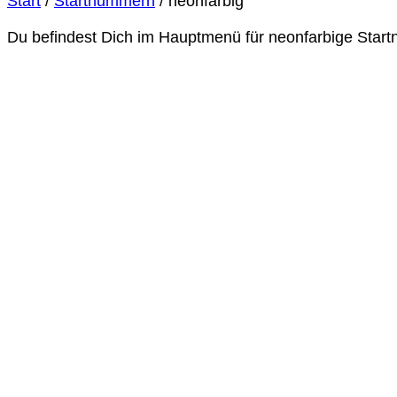
Start
/
Startnummern
/
neonfarbig
Du befindest Dich im Hauptmenü für neonfarbige Star