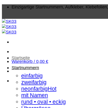
Zum
Einzigartige Startnummern, Aufkleber, Klebefolie
Inhalt
springen
Startseite
Warenkorb /
0,00
€
Startnummern
einfarbig
zweifarbig
neonfarbig
mit Namen
rund • oval • eckig