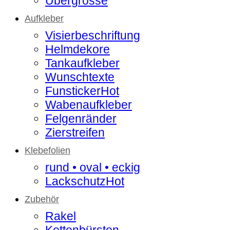
Übergrösse
Aufkleber
Visierbeschriftung
Helmdekore
Tankaufkleber
Wunschtexte
Funsticker
Wabenaufkleber
Felgenränder
Zierstreifen
Klebefolien
rund • oval • eckig
Lackschutz
Zubehör
Rakel
Kettenbürsten