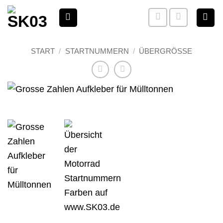
Zum
Inhalt
springen
START
/
STARTNUMMERN
/
ÜBERGRÖSSE