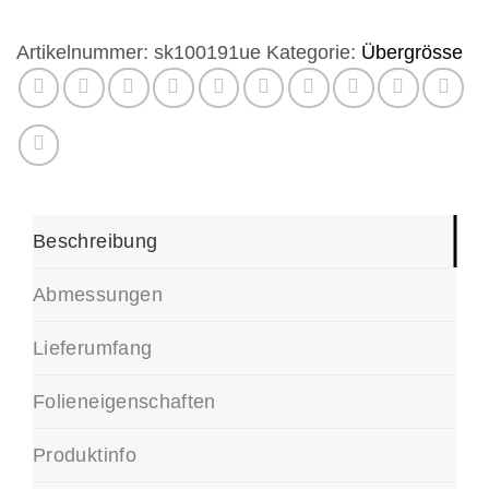
Rallye
Artikelnummer:
sk100191ue
Kategorie:
Übergrösse
Ziffern
groß
Höhen
25
30
35
40
Beschreibung
45
50
Abmessungen
55
60
Lieferumfang
cm
Menge
Folieneigenschaften
Produktinfo