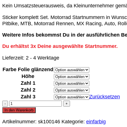
Kein Umsatzsteuerausweis, da Kleinunternehmer gem
Sticker komplett Set. Motorrad Startnummern in Wunsc
Pitbike, MTB, Motorrad Rennen, MX Racing, Auto, Rol
Weitere Infos bekommst Du in der ausführlichen Be
Du erhältst 3x Deine ausgewählte Startnummer.
Lieferzeit:
2 - 4 Werktage
Farbe Folie glänzend
Höhe
Zahl 1
Zahl 2
Zahl 3
Zurücksetzen
Motorrad
Startnummer
In den Warenkorb
einfarbig
Artikelnummer:
sk100146
Kategorie:
einfarbig
Aufkleber