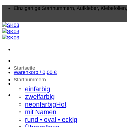
Zum
Einzigartige Startnummern, Aufkleber, Klebefolie
Inhalt
springen
Startseite
Warenkorb /
0,00
€
Startnummern
einfarbig
zweifarbig
neonfarbig
mit Namen
rund • oval • eckig