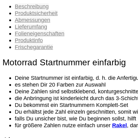
Zahlen
Beschreibung
Ziffern
Produktsicherheit
Rennzahl
Abmessungen
Rennnummer
Lieferumfang
Menge
Folieneigenschaften
Produktinfo
Frischegarantie
Motorrad Startnummer einfarbig
Deine Startnummer ist einfarbig, d. h.
die Anfertigu
es stehen Dir 20 Farben zur Auswahl
Deine Zahlen sind selbstklebend, konturgeschnitten
die Anbringung ist kinderleicht durch das 3-Schic
Du bekommst ein Startnummern Komplett-Set
Du erhältst jede Zahl einzeln geschnitten, somit 
falls Du unsicher bist, wie Du beginnen sollst, hilft
für größere Zahlen nutze einfach unser
Rakel
, da