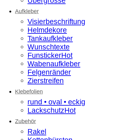
Übergrösse
Aufkleber
Visierbeschriftung
Helmdekore
Tankaufkleber
Wunschtexte
Funsticker
Wabenaufkleber
Felgenränder
Zierstreifen
Klebefolien
rund • oval • eckig
Lackschutz
Zubehör
Rakel
Kettenbürsten