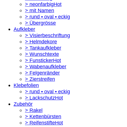
> neonfarbig
> mit Namen
> rund • oval • eckig
> Übergrösse
Aufkleber
> Visierbeschriftung
> Helmdekore
> Tankaufkleber
> Wunschtexte
> Funsticker
> Wabenaufkleber
> Felgenränder
> Zierstreifen
Klebefolien
> rund • oval • eckig
> Lackschutz
Zubehör
> Rakel
> Kettenbürsten
> Reifenstifte