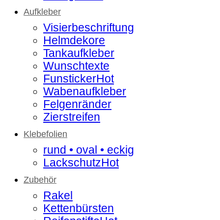
Aufkleber
Visierbeschriftung
Helmdekore
Tankaufkleber
Wunschtexte
Funsticker
Wabenaufkleber
Felgenränder
Zierstreifen
Klebefolien
rund • oval • eckig
Lackschutz
Zubehör
Rakel
Kettenbürsten